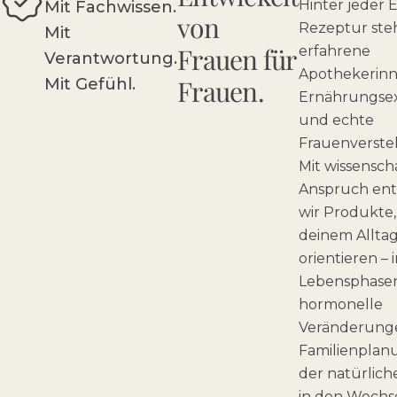
Hinter jeder
Mit Fachwissen.
von
Rezeptur ste
Mit
Frauen für
erfahrene
Verantwortung.
Apothekerinn
Frauen.
Mit Gefühl.
Ernährungse
und echte
Frauenverste
Mit wissensch
Anspruch ent
wir Produkte, 
deinem Allta
orientieren – i
Lebensphase
hormonelle
Veränderung
Familienplan
der natürlic
in den Wechse