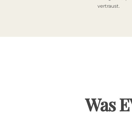
sin
vertraust.
Was 