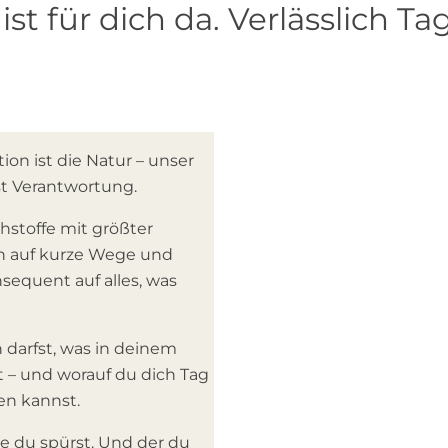
st für dich da. Verlässlich Tag
F
i
n
d
e
P
ion ist die Natur – unser
r
st Verantwortung.
D
o
ei
d
hstoffe mit größter
l
l
n
u
en auf kurze Wege und
E
k
sequent auf alles, was
e
i
l
j
t
n
e
k
 darfst, was in deinem
d
a
t – und worauf du dich Tag
i
u
sen kannst.
e
Dank! Deine 10 %
fs
z
die du spürst. Und der du
Dein Warenkorb
–10 % jetzt