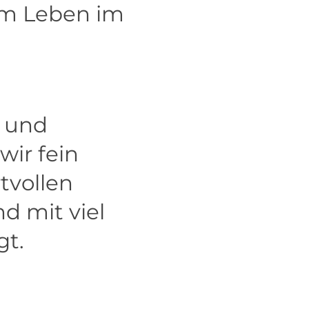
em Leben im
 und
ir fein
tvollen
d mit viel
gt.