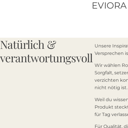
EVIORA i
Natürlich &
Unsere Inspirat
verantwortungsvoll
Versprechen i
Wir wählen Ro
Sorgfalt, setz
verzichten kon
nicht nötig ist.
Weil du wissen
Produkt steck
für Tag verlas
Vielen 
Für Qualität, 