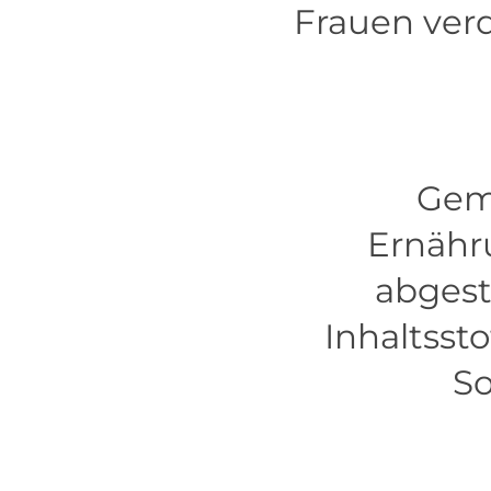
Frauen ver
Gem
Ernähr
abgest
Inhaltsst
So